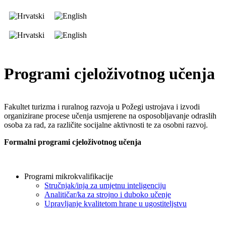
Programi cjeloživotnog učenja
Fakultet turizma i ruralnog razvoja u Požegi ustrojava i izvodi
organizirane procese učenja usmjerene na osposobljavanje odraslih
osoba za rad, za različite socijalne aktivnosti te za osobni razvoj.
Formalni programi cjeloživotnog učenja
Programi mikrokvalifikacije
Stručnjak/inja za umjetnu inteligenciju
Analitičar/ka za strojno i duboko učenje
Upravljanje kvalitetom hrane u ugostiteljstvu