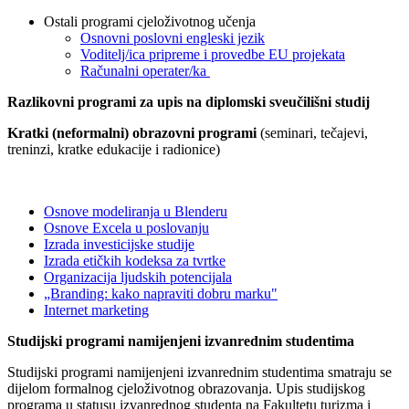
Ostali programi cjeloživotnog učenja
Osnovni poslovni engleski jezik
Voditelj/ica pripreme i provedbe EU projekata
Računalni operater/ka
Razlikovni programi za upis na diplomski sveučilišni studij
Kratki (neformalni) obrazovni programi
(seminari, tečajevi,
treninzi, kratke edukacije i radionice)
Osnove modeliranja u Blenderu
Osnove Excela u poslovanju
Izrada investicijske studije
Izrada etičkih kodeksa za tvrtke
Organizacija ljudskih potencijala
„Branding: kako napraviti dobru marku"
Internet marketing
Studijski programi namijenjeni izvanrednim studentima
Studijski programi namijenjeni izvanrednim studentima smatraju se
dijelom formalnog cjeloživotnog obrazovanja. Upis studijskog
programa u statusu izvanrednog studenta na Fakultetu turizma i