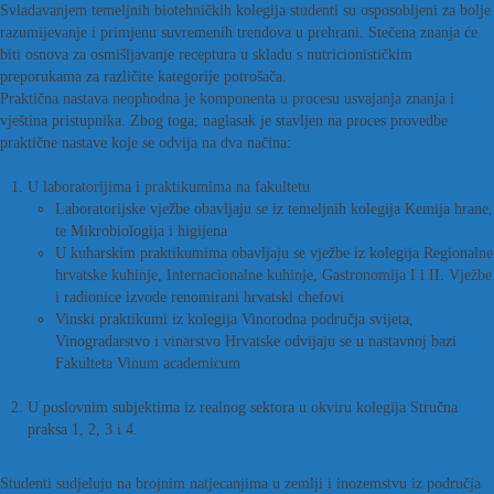
Svladavanjem temeljnih biotehničkih kolegija studenti su osposobljeni za bolje
razumijevanje i primjenu suvremenih trendova u prehrani. Stečena znanja će
biti osnova za osmišljavanje receptura u skladu s nutricionističkim
preporukama za različite kategorije potrošača.
Praktična nastava neophodna je komponenta u procesu usvajanja znanja i
vještina pristupnika. Zbog toga, naglasak je stavljen na proces provedbe
praktične nastave koje se odvija na dva načina:
U laboratorijima i praktikumima na fakultetu
Laboratorijske vježbe obavljaju se iz temeljnih kolegija Kemija hrane,
te Mikrobiologija i higijena
U kuharskim praktikumima obavljaju se vježbe iz kolegija Regionalne
hrvatske kuhinje, Internacionalne kuhinje, Gastronomija I i II. Vježbe
i radionice izvode renomirani hrvatski chefovi
Vinski praktikumi iz kolegija Vinorodna područja svijeta,
Vinogradarstvo i vinarstvo Hrvatske odvijaju se u nastavnoj bazi
Fakulteta Vinum academicum
U poslovnim subjektima iz realnog sektora u okviru kolegija Stručna
praksa 1, 2, 3 i 4.
Studenti sudjeluju na brojnim natjecanjima u zemlji i inozemstvu iz područja