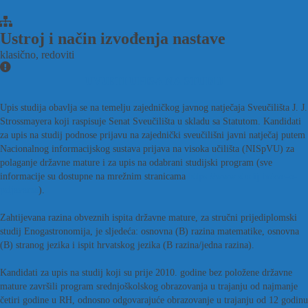
Ustroj i način izvođenja nastave
klasično, redoviti
UVJETI UPISA NA STUDIJ
Upis studija obavlja se na temelju zajedničkog javnog natječaja Sveučilišta J. J.
Strossmayera koji raspisuje Senat Sveučilišta u skladu sa Statutom. Kandidati
za upis na studij podnose prijavu na zajednički sveučilišni javni natječaj putem
Nacionalnog informacijskog sustava prijava na visoka učilišta (NISpVU) za
polaganje državne mature i za upis na odabrani studijski program (sve
informacije su dostupne na mrežnim stranicama
https://www.studij.hr/sve-o-
prijavama
).
Zahtijevana razina obveznih ispita državne mature, za stručni prijediplomski
studij Enogastronomija, je sljedeća: osnovna (B) razina matematike, osnovna
(B) stranog jezika i ispit hrvatskog jezika (B razina/jedna razina).
Kandidati za upis na studij koji su prije 2010. godine bez položene državne
mature završili program srednjoškolskog obrazovanja u trajanju od najmanje
četiri godine u RH, odnosno odgovarajuće obrazovanje u trajanju od 12 godinu