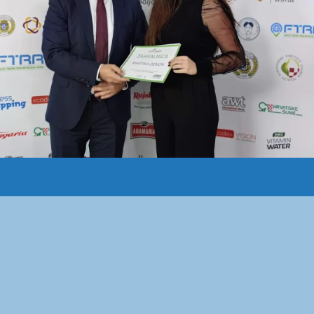
Sveučilište J.J. Strossmayera
Studentski centar u Osijeku
u Osijeku