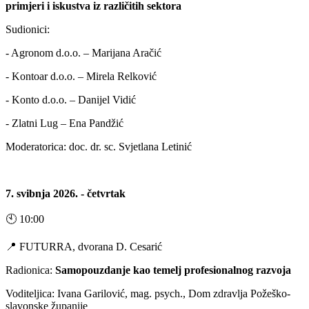
primjeri i iskustva iz različitih sektora
Sudionici:
- Agronom d.o.o. – Marijana Aračić
- Kontoar d.o.o. – Mirela Relković
- Konto d.o.o. – Danijel Vidić
- Zlatni Lug – Ena Pandžić
Moderatorica: doc. dr. sc. Svjetlana Letinić
7. svibnja 2026. - četvrtak
🕙 10:00
📍 FUTURRA, dvorana D. Cesarić
Radionica:
Samopouzdanje kao temelj profesionalnog razvoja
Voditeljica: Ivana Garilović, mag. psych., Dom zdravlja Požeško-
slavonske županije