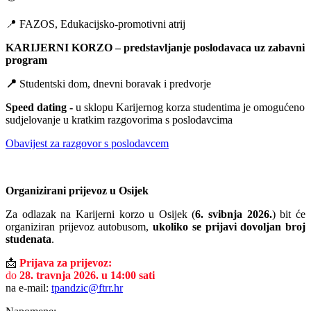
📍 FAZOS, Edukacijsko-promotivni atrij
KARIJERNI KORZO – predstavljanje poslodavaca uz zabavni
program
📍
Studentski dom, dnevni boravak i predvorje
Speed dating -
u sklopu Karijernog korza studentima je omogućeno
sudjelovanje u kratkim razgovorima s poslodavcima
Obavijest za razgovor s poslodavcem
Organizirani prijevoz u Osijek
Za odlazak na Karijerni korzo u Osijek (
6. svibnja 2026.
) bit će
organiziran prijevoz autobusom,
ukoliko se prijavi dovoljan broj
studenata
.
📩
Prijava za prijevoz:
do
28. travnja 2026. u 14:00 sati
na e-mail:
tpandzic@ftrr.hr