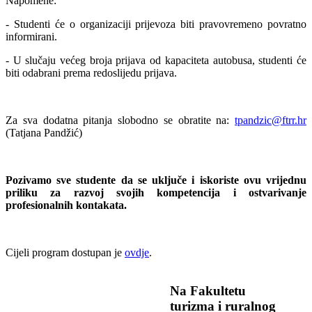
Napomene:
- Studenti će o organizaciji prijevoza biti pravovremeno povratno
informirani.
- U slučaju većeg broja prijava od kapaciteta autobusa, studenti će
biti odabrani prema redoslijedu prijava.
Za sva dodatna pitanja slobodno se obratite na:
tpandzic@ftrr.hr
(Tatjana Pandžić)
Pozivamo sve studente da se uključe i iskoriste ovu vrijednu
priliku za razvoj svojih kompetencija i
ostvarivanje
profesionalnih kontakata.
Cijeli program dostupan je
ovdje
.
Na Fakultetu
turizma i ruralnog