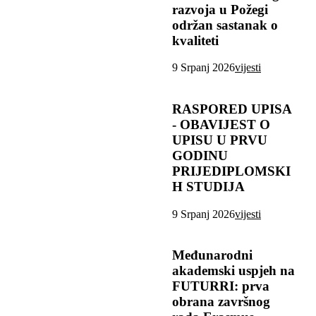
razvoja u Požegi
održan sastanak o
kvaliteti
9 Srpanj 2026
vijesti
RASPORED UPISA
- OBAVIJEST O
UPISU U PRVU
GODINU
PRIJEDIPLOMSKI
H STUDIJA
9 Srpanj 2026
vijesti
Međunarodni
akademski uspjeh na
FUTURRI: prva
obrana završnog