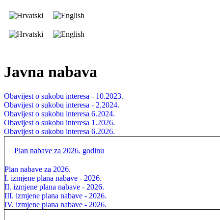
Javna nabava
Obavijest o sukobu interesa - 10.2023.
Obavijest o sukobu interesa - 2.2024.
Obavijest o sukobu interesa 6.2024.
Obavijest o sukobu interesa 1.2026.
Obavijest o sukobu interesa 6.2026.
Plan nabave za 2026. godinu
Plan nabave za 2026.
I. izmjene plana nabave - 2026.
II. izmjene plana nabave - 2026.
III. izmjene plana nabave - 2026.
IV. izmjene plana nabave - 2026.