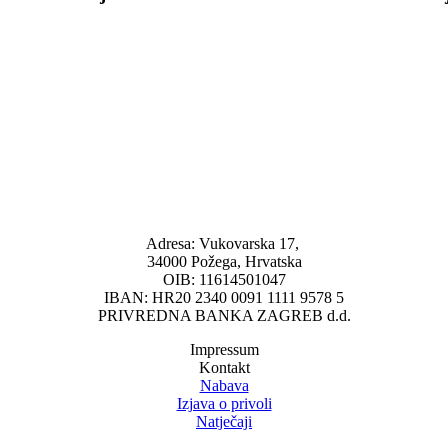
Fakulteta turizma i ruralnog razvoja u Požegi
 2024.
Adresa: Vukovarska 17,
or zaštite na radu tijekom građenja
34000 Požega, Hrvatska
OIB: 11614501047
IBAN: HR20 2340 0091 1111 9578 5
PRIVREDNA BANKA ZAGREB d.d.
Impressum
Kontakt
Nabava
Izjava o privoli
Natječaji