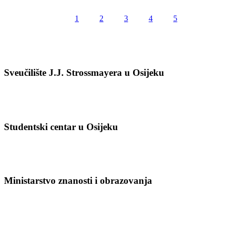
1
2
3
4
5
Sveučilište J.J. Strossmayera u Osijeku
Studentski centar u Osijeku
Ministarstvo znanosti i obrazovanja