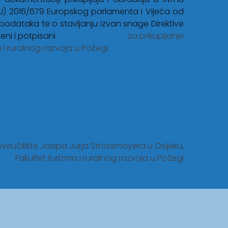
U) 2016/679 Europskog parlamenta i Vijeća od
podataka te o stavljanju izvan snage Direktive
eni i potpisani
obrazac Privole
za prikupljanje
i ruralnog razvoja u Požegi.
Sveučilište Josipa Jurja Strossmayera u Osijeku,
Fakultet turizma i ruralnog razvoja u Požegi