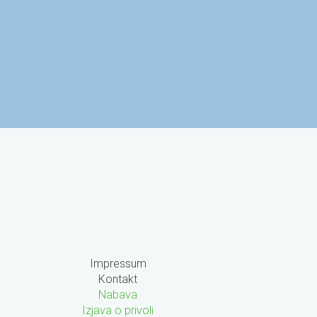
 za znanost i
Agencija za mobilnost i
obrazovanje
programe EU
Impressum
Kontakt
Nabava
Izjava o privoli