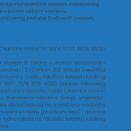
ručja Humanističkih znanosti, znanstvenog
jeme u punom radnom vremenu.
anstvenog područja Društvenih znanosti,
arodne novine" br. 93/14, 127/17, 98/19, 151/22 i
 119. stavkom 6. Zakona o visokom obrazovanju i
avcima 1. i 2. i člankom 200. Statuta Sveučilišta
smayera u Osijeku, Fakulteta turizma i ruralnog
8/17, 72/19, 21/21 i 111/22), Odlukom Rektorskog
znanstveno-nastavna zvanja („Narodne novine“
 u znanstveno-nastavna zvanja, umjetničko-
upka izbora/reizbora na znanstveno-nastavna,
mayera u Osijeku (pročišćeni tekst) i dodatne
a radna mjesta na Fakultetu turizma i ruralnog
ožegi
https://www.ftrr.hr/fakultet/propisi
.