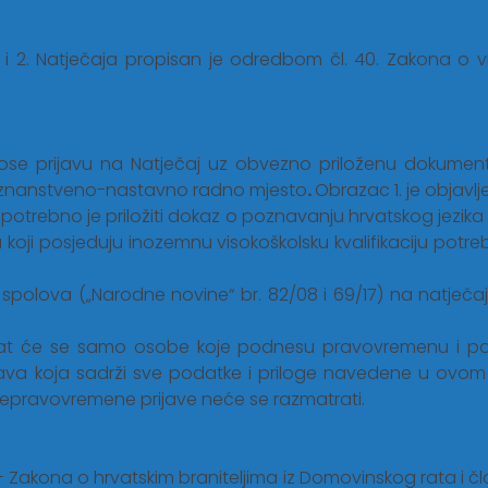
 i 2. Natječaja propisan je odredbom čl. 40. Zakona o v
nose prijavu na Natječaj uz obvezno priloženu dokume
na znanstveno-nastavno radno mjesto
.
Obrazac 1. je objavlj
ni potrebno je priložiti dokaz o poznavanju hrvatskog jezik
a koji posjeduju inozemnu visokoškolsku kvalifikaciju pot
spolova („Narodne novine“ br. 82/08 i 69/17) na natječ
rat će se samo osobe koje podnesu pravovremenu i pot
ava koja sadrži sve podatke i priloge navedene u ovom 
 nepravovremene prijave neće se razmatrati.
Zakona o hrvatskim braniteljima iz Domovinskog rata i članovi