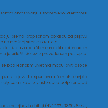
isokom obrazovanju i znanstvenoj djelatnosti
ntaciju prema propisanom obrascu za prijavu
en na mrežnoj stranici Fakulteta.
a u skladu sa Zajedničkim europskim referentnim
rebno je priložiti dokaz o provedenom postupku
aj se pod jednakim uvjetima mogu javiti osobe
punu prijavu te ispunjavaju formalne uvjete
natječaju i koja je vlastoručno potpisana od
ma njihovih obitelji (NN 121/17., 98/19., 84/21.,