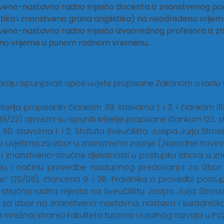
veno-nastavno radno mjesto docenta iz znanstvenog pod
istika i znanstvena grana anglistika) na neodređeno vri
veno-nastavno radno mjesto izvanrednog profesora iz zn
eno vrijeme u punom radnom vremenu.
 moraju ispunjavati opće uvjete propisane Zakonom o radu ("N
iterija propisanih člankom 39. stavcima 1. i 3. i člankom
9/22) obvezni su ispuniti kriterije propisane člankom 123. st
0. stavcima 1. i 2. Statuta Sveučilišta Josipa Jurja Stros
 o uvjetima za izbor u znanstveno zvanje („Narodne novine“ 2
i znanstveno-stručne djelatnosti u postupku izbora u 
bliku i načinu provedbe nastupnog predavanja za izbor
“ 129/05), člancima 9. i 36. Pravilnika o provedbi post
stručna radna mjesta na Sveučilištu Josipa Jurja Stross
ima za izbor na znanstveno-nastavna, nastava i suradničk
a mrežnoj stranici Fakulteta turizma i ruralnog razvoja u P