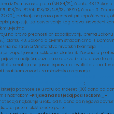
cima iz Domovinskog rata (NN 84/21.), članka 48.f Zakona o za
/95., 108/96., 82/01., 103/03., 148/13., 98/19.), članka 9. Zak
8., 32/20.), pozivaju na pravo prednosti pri zapošljavanju, 
ropisi propisuju za ostvarivanje tog prava. Navedeni kan
im uvjetima.
zivaju na pravo prednosti pri zapošljavanju prema Zakonu 
84/21.), članku 48. Zakona o civilnim stradalnicima iz Dom
nici na stranici Ministarstva hrvatskih branitelja
https://
i pri zapošljavanju sukladno članku 9. Zakona o profesio
.) u prijavi na natječaj dužni su se pozvati na to pravo te pr
iditetu smatraju se javne isprave o invaliditetu na tem
pri Hrvatskom zavodu za mirovinsko osiguranje:
ovori-7348/zakon-o-profesionalnoj-rehabilitaciji-i-zapo
uju-prednost-pri-zaposljavanju-7477/7477
;
u kriterija podnose se u roku od trideset (30) dana od 
hr
, s naznakom
»Prijava na natječaj pod točkom _ ­­­«.
 natječaja najkasnije u roku od 15 dana od njegova dovršet
didate i putem elektroničke pošte.
da se svi njegovi osobni podaci sadržani u natječajnoj