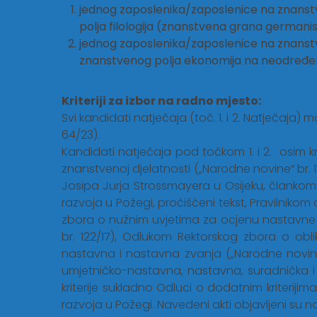
jednog zaposlenika/zaposlenice na znanst
polja filologija (znanstvena grana german
jednog zaposlenika/zaposlenice na znanst
znanstvenog polja ekonomija na neodređ
Kriteriji za izbor na radno mjesto:
Svi kandidati natječaja (toč. 1. i 2. Natječaja)
64/23).
Kandidati natječaja pod točkom 1. i 2. osim kr
znanstvenoj djelatnosti („Narodne novine“ br. 11
Josipa Jurja Strossmayera u Osijeku, člankom 5
razvoja u Požegi, pročišćeni tekst, Pravilnikom
zbora o nužnim uvjetima za ocjenu nastavne 
br. 122/17), Odlukom Rektorskog zbora o o
nastavna i nastavna zvanja („Narodne novine
umjetničko-nastavna, nastavna, suradnička i 
kriterije sukladno Odluci o dodatnim kriterij
razvoja u Požegi. Navedeni akti objavljeni su n