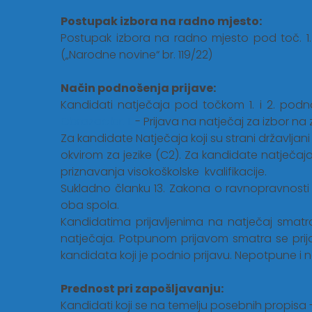
Postupak izbora na radno mjesto:
Postupak izbora na radno mjesto pod toč. 1.
(„Narodne novine“ br. 119/22)
Način podnošenja prijave:
Kandidati natječaja pod točkom 1. i 2. pod
Obrazac br. 1.
- Prijava na natječaj za izbor 
Za kandidate Natječaja koji su strani državlja
okvirom za jezike (C2). Za kandidate natječaj
priznavanja visokoškolske kvalifikacije.
Sukladno članku 13. Zakona o ravnopravnosti 
oba spola.
Kandidatima prijavljenima na natječaj smat
natječaja. Potpunom prijavom smatra se prij
kandidata koji je podnio prijavu. Nepotpune i
Prednost pri zapošljavanju:
Kandidati koji se na temelju posebnih propisa - 