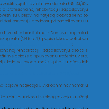
štiti vojnih i civilnih invalida rata (NN 33/92.,
ona o profesionalnoj rehabilitaciji i zapošljavanju
obvezni su u prijavi na natječaj pozvati se na to
didati ostvaruju prednost pri zapošljavanju u
o hrvatskim braniteljima iz Domovinskog rata i
ovinskog rata (NN 84/21.), popis dokaza potreban
branitelji.gov.hr/zaposljavanje-843/843
;
nalnoj rehabilitaciji i zapošljavanju osoba s
iložiti sve dokaze o ispunjavanju traženih uvjeta,
elju kojih se osoba može upisati u očevidnik
sljavanju-osoba-s-invaliditetom-7475/pod-
dana objave natječaja u „Narodnim novinama“ u
ka. Fakultet turizma i ruralnog razvoja u Požegi
 dokumentaciji prikupljaju i obrađuju u svrhu