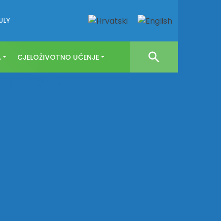
ULY
A
CJELOŽIVOTNO UČENJE
a mjesta