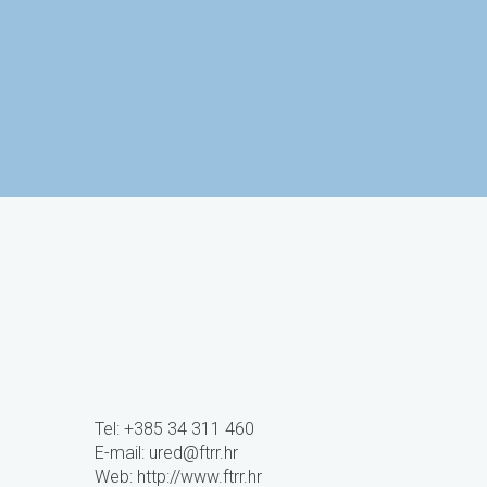
Sveučilište J.J.
Studentski 
Strossmayera u Osijeku
Osije
Tel: +385 34 311 460
E-mail:
ured@ftrr.hr
Web: http://www.ftrr.hr