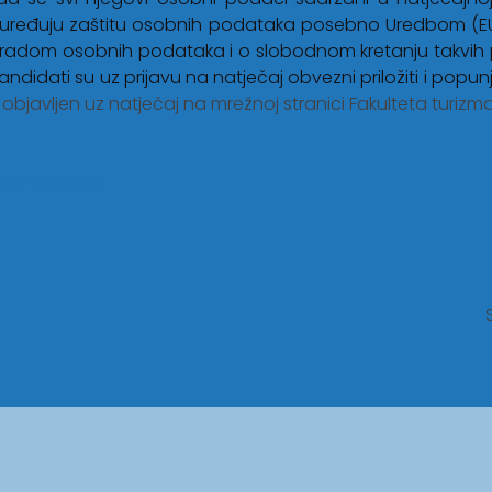
i uređuju zaštitu osobnih podataka posebno Uredbom (E
s obradom osobnih podataka i o slobodnom kretanju takvih 
idati su uz prijavu na natječaj obvezni priložiti i popunj
bjavljen uz natječaj na mrežnoj stranici Fakulteta turizma 
radna mjesta