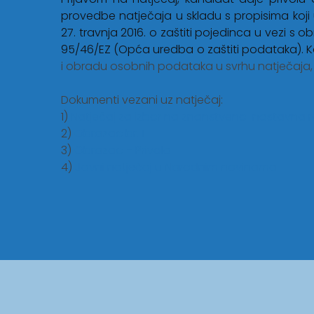
provedbe natječaja u skladu s propisima koj
27. travnja 2016. o zaštiti pojedinca u vezi 
95/46/EZ (Opća uredba o zaštiti podataka). Kand
i obradu osobnih podataka u svrhu natječaja, o
Dokumenti vezani uz natječaj:
1)
Natječaj za izbor na znanstveno-nastavna 
2)
Obrazac br. 1
3)
Obrazac – Privola
4)
Javni natječaj u Narodnim novinama