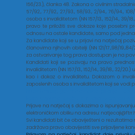
156/23.), članka 48. Zakona o civilnim stradalni
57/92., 77/92., 27/93., 58/93., 2/94., 76/94., 108
osoba s invaliditetom (NN 157/13., 152/14., 39/1
pravo te priložiti sve dokaze koje posebni p
odnosu na ostale kandidate, samo pod jednak
Za kandidate koji se u prijavi na natječaj po
članovima njihovih obitelji (NN 121/17.,98/19.,
za ostvarivanje tog prava dostupan je na povez
Kandidati koji se pozivaju na pravo prednost
invaliditetom (NN 157/13., 152/14., 39/18., 32/20
kao i dokaz o invaliditetu. Dokazom o inval
zaposlenih osoba s invaliditetom koji se vodi 
https://mrosp.gov.hr/najcesca-pitanja-i-odg
kojim-uvjetima-osobe-s-invaliditetom-ostvar
Prijave na natječaj s dokazima o ispunjavanj
elektroničkom obliku na adresu:
natjecaji@ftrr.
Svi kandidati bit će obaviješteni o rezultatima
zadržava pravo obavijestiti sve prijavljene kan
Prijavom na natječaj, kandidat daje privolu 