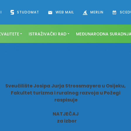
I
STUDOMAT
WEB MAIL
MERLIN
SCED
VALITETE
ISTRAŽIVAČKI RAD
MEĐUNARODNA SURADNJ
 znanstveno-nastavna radn
Sveučilište Josipa Jurja Strossmayera u Osijeku,
Fakultet turizma i ruralnog razvoja u Požegi
raspisuje
NATJEČAJ
za izbor