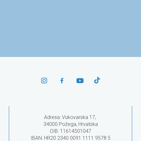
centar u
Ministarstvo znanosti i
Agencija
ku
obrazovanja
visoko 
Adresa: Vukovarska 17,
34000 Požega, Hrvatska
OIB: 11614501047
IBAN: HR20 2340 0091 1111 9578 5