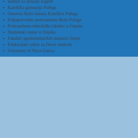
Institut za turizam Zagreb
Katolička gimnazija Požega
Osnovna škola Antuna Kanižlića Požega
Poljoprivredno prehrambena škola Požega
Prehrambeno-tehnološki fakultet u Osijeku
Studentski centar u Osijeku
Fakultet agrobiotehničkih znanosti Osijek
Edukacijski centar za Down sindrom
University of Nova Gorica
Sveučilište J.J. Strossmayera
Studentski centar u Osijeku
u Osijeku