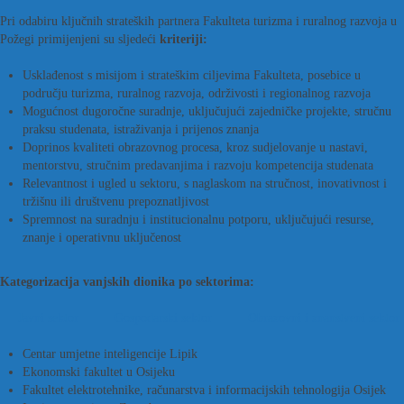
Pri odabiru ključnih strateških partnera Fakulteta turizma i ruralnog razvoja u
Požegi primijenjeni su sljedeći
kriteriji:
Usklađenost s misijom i strateškim ciljevima Fakulteta, posebice u
području turizma, ruralnog razvoja, održivosti i regionalnog razvoja
Mogućnost dugoročne suradnje, uključujući zajedničke projekte, stručnu
praksu studenata, istraživanja i prijenos znanja
Doprinos kvaliteti obrazovnog procesa, kroz sudjelovanje u nastavi,
mentorstvu, stručnim predavanjima i razvoju kompetencija studenata
Relevantnost i ugled u sektoru, s naglaskom na stručnost, inovativnost i
tržišnu ili društvenu prepoznatljivost
Spremnost na suradnju i institucionalnu potporu, uključujući resurse,
znanje i operativnu uključenost
Kategorizacija vanjskih dionika po sektorima:
Javni sektor
Gospodarski sektor
Obrazovni i znanstveni sektor
Centar umjetne inteligencije Lipik
Ekonomski fakultet u Osijeku
Fakultet elektrotehnike, računarstva i informacijskih tehnologija Osijek