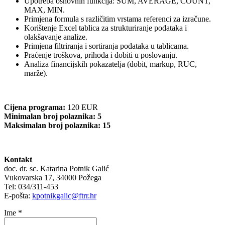
Upotreba osnovnih funkcija: SUM, AVERAGE, COUNT,
MAX, MIN.
Primjena formula s različitim vrstama referenci za izračune.
Korištenje Excel tablica za strukturiranje podataka i
olakšavanje analize.
Primjena filtriranja i sortiranja podataka u tablicama.
Praćenje troškova, prihoda i dobiti u poslovanju.
Analiza financijskih pokazatelja (dobit, markup, RUC,
marže).
Cijena programa:
120 EUR
Minimalan broj polaznika: 5
Maksimalan broj polaznika: 15
Kontakt
doc. dr. sc. Katarina Potnik Galić
Vukovarska 17, 34000 Požega
Tel: 034/311-453
E-pošta:
kpotnikgalic@ftrr.hr
Ime
*