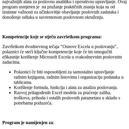
najvažnijih alata za poslovnu analitiku i operativno upravljanje. Ovaj
program usmjeren je na pružanje praktičnih znanja koja su od
iznimne važnosti za učinkovitije obavljanje poslovnih zadataka i
donošenje odluka u suvremenom poslovnom okruženju.
Kompetencije koje se stječu završetkom programa:
Završetkom dvodnevnog tečaja "Osnove Excela u poslovanju",
polaznici će steći ključne kompetencije koje će im omogućiti
efikasnije korištenje Microsoft Excela u svakodnevnim poslovnim
zadacima.
Polaznici će biti osposobljeni za samostalno upravljanje
radnim knjigama, radnim listovima i organizaciju podataka u
tablicama.
Korištenje formula, funkcija i alata za analizu poslovanja.
Razvoj prilagođenih Excel modela za praćenje zaliha,
troškova, prihoda i ostalih poslovnih parametara u skladu s
potrebama poduzeća.
Program je namijenjen za
: