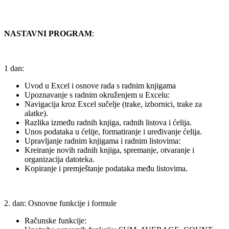
NASTAVNI PROGRAM
:
1 dan:
Uvod u Excel i osnove rada s radnim knjigama
Upoznavanje s radnim okruženjem u Excelu:
Navigacija kroz Excel sučelje (trake, izbornici, trake za
alatke).
Razlika između radnih knjiga, radnih listova i ćelija.
Unos podataka u ćelije, formatiranje i uređivanje ćelija.
Upravljanje radnim knjigama i radnim listovima:
Kreiranje novih radnih knjiga, spremanje, otvaranje i
organizacija datoteka.
Kopiranje i premještanje podataka među listovima.
2. dan: Osnovne funkcije i formule
Računske funkcije: