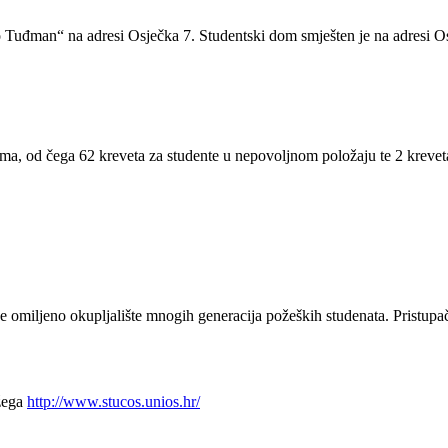
Tuđman“ na adresi Osječka 7. Studentski dom smješten je na adresi Osj
a, od čega 62 kreveta za studente u nepovoljnom položaju te 2 kreveta 
je omiljeno okupljalište mnogih generacija požeških studenata. Pris
ožega
http://www.stucos.unios.hr/