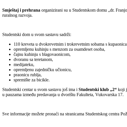
Smještaj i prehrana
organizirani su u Studentskom domu „dr. Franjo 
ruralnog razvoja.
Studentski dom u svom sastavu sadrži:
110 kreveta u dvokrevetnim i trokrevetnim sobama s kupaonicam
opremljenu kuhinju s menzom za osamdeset osoba,
čajnu kuhinju s blagovaonicom,
dvoranu sa teretanom,
medijateku,
opremljenu zajedničku učionicu,
praonicu rublja,
spremište za bicikle.
Studentski centar u svom sastavu još ima i
Studentski klub „2“
koji 
u pauzama između predavanja u dvorištu Fakulteta, Vukovarska 17.
Sve informacije možete pronaći na stranicama Studentskog centra P