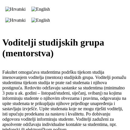
Voditelji studijskih grupa
(mentorstva)
Fakultet omogućava studentima podršku tijekom studija
imenovanjem voditelja (mentora) studijskih grupa. Voditelji pomažu
studentima tijekom studija te prate rad studenata i njihova
postignuća. Redovito održavaju sastanke sa studentima (minimalno
3 puta u ak. godini – listopad/studeni, siječanj, svibanj) na kojima
informiraju studente o njihovim obvezama i pravima, odgovaraju na
upite studenata te prikupljaju njihove prijedloge unapređenja i
sastavljaju izvješće. Upite studenata koje ne mogu riješiti voditelji,
isti upućuju prodekanu za nastavu i kvalitetu. Po dobivanju
odgovora voditelji informiraju studente. Voditelji zaduženi za
apsolvente održavaju individualne kontakte sa studentima, npr.
telefonski ili elektroničkom poštom.