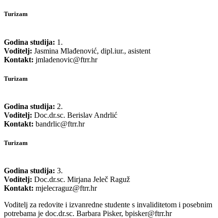
Turizam
Godina studija:
1.
Voditelj:
Jasmina Mlađenović, dipl.iur., asistent​
Kontakt:
jmladenovic@ftrr.hr
Turizam
Godina studija:
2.
Voditelj:
Doc.dr.sc. Berislav Andrlić
Kontakt:
bandrlic@ftrr.hr
Turizam
Godina studija:
3.
Voditelj:
Doc.dr.sc. Mirjana Jeleč Raguž
Kontakt:
mjelecraguz@ftrr.hr
Voditelj za redovite i izvanredne studente s invaliditetom i posebnim
potrebama je doc.dr.sc. Barbara Pisker,
bpisker@ftrr.hr