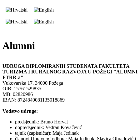
Alumni
UDRUGA DIPLOMIRANIH STUDENATA FAKULTETA
TURIZMA I RURALNOG RAZVOJA U POŽEGI "ALUMNI
FTRR-a"
Vukovarska 17, 34000 Požega
OIB: 15761529835
MB: 02820986
IBAN: 8724840081135018869
Vodstvo udruge:
predsjednik: Bruno Horvat
dopredsjednik: Vedran Kovačević
tajnik (zapisničar): Maja Jedinak
članovi Upravnog odbora: Maja Jedinak, Slavica Obradović i