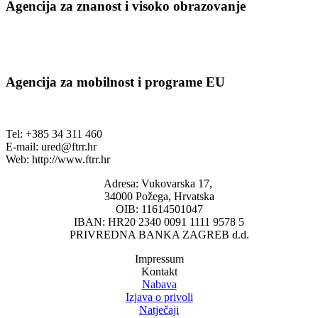
Agencija za znanost i visoko obrazovanje
Agencija za mobilnost i programe EU
Tel: +385 34 311 460
E-mail:
ured@ftrr.hr
Web: http://www.ftrr.hr
Adresa: Vukovarska 17,
34000 Požega, Hrvatska
OIB: 11614501047
IBAN: HR20 2340 0091 1111 9578 5
PRIVREDNA BANKA ZAGREB d.d.
Impressum
Kontakt
Nabava
Izjava o privoli
Natječaji