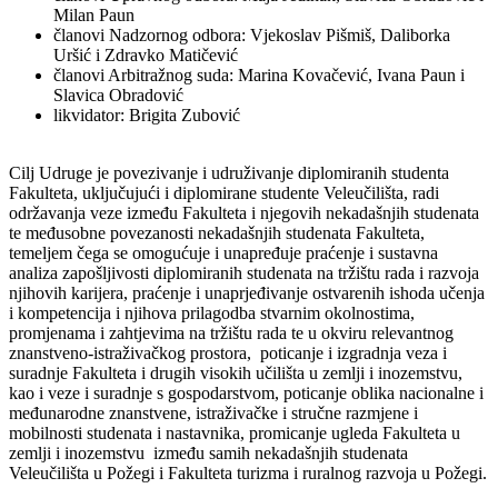
Milan Paun
članovi Nadzornog odbora: Vjekoslav Pišmiš, Daliborka
Uršić i Zdravko Matičević
članovi Arbitražnog suda: Marina Kovačević, Ivana Paun i
Slavica Obradović
likvidator: Brigita Zubović
Cilj Udruge je povezivanje i udruživanje diplomiranih studenta
Fakulteta, uključujući i diplomirane studente Veleučilišta, radi
održavanja veze između Fakulteta i njegovih nekadašnjih studenata
te međusobne povezanosti nekadašnjih studenata Fakulteta,
temeljem čega se omogućuje i unapređuje praćenje i sustavna
analiza zapošljivosti diplomiranih studenata na tržištu rada i razvoja
njihovih karijera, praćenje i unaprjeđivanje ostvarenih ishoda učenja
i kompetencija i njihova prilagodba stvarnim okolnostima,
promjenama i zahtjevima na tržištu rada te u okviru relevantnog
znanstveno-istraživačkog prostora, poticanje i izgradnja veza i
suradnje Fakulteta i drugih visokih učilišta u zemlji i inozemstvu,
kao i veze i suradnje s gospodarstvom, poticanje oblika nacionalne i
međunarodne znanstvene, istraživačke i stručne razmjene i
mobilnosti studenata i nastavnika, promicanje ugleda Fakulteta u
zemlji i inozemstvu između samih nekadašnjih studenata
Veleučilišta u Požegi i Fakulteta turizma i ruralnog razvoja u Požegi.