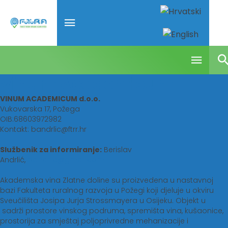
Vinum Academicum
VINUM ACADEMICUM d.o.o.
Vukovarska 17, Požega
OIB:68603972982
Kontakt:
bandrlic@ftrr.hr
Službenik za informiranje:
Berislav
Andrlić,
bandrlic@gmail.com
Akademska vina Zlatne doline su proizvedena u nastavnoj
bazi Fakulteta ruralnog razvoja u Požegi koji djeluje u okviru
Sveučilišta Josipa Jurja Strossmayera u Osijeku. Objekt u
sadrži prostore vinskog podruma, spremišta vina, kušaonice,
prostorija za smještaj poljoprivredne mehanizacije i