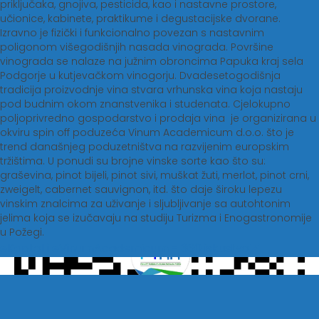
priključaka, gnojiva, pesticida, kao i nastavne prostore,
učionice, kabinete, praktikume i degustacijske dvorane.
Izravno je fizički i funkcionalno povezan s nastavnim
poligonom višegodišnjih nasada vinograda. Površine
vinograda se nalaze na južnim obroncima Papuka kraj sela
Podgorje u kutjevačkom vinogorju. Dvadesetogodišnja
tradicija proizvodnje vina stvara vrhunska vina koja nastaju
pod budnim okom znanstvenika i studenata. Cjelokupno
poljoprivredno gospodarstvo i prodaja vina je organizirana u
okviru spin off poduzeća Vinum Academicum d.o.o. što je
trend današnjeg poduzetništva na razvijenim europskim
tržištima. U ponudi su brojne vinske sorte kao što su:
graševina, pinot bijeli, pinot sivi, muškat žuti, merlot, pinot crni,
zweigelt, cabernet sauvignon, itd. što daje široku lepezu
vinskim znalcima za uživanje i sljubljivanje sa autohtonim
jelima koja se izučavaju na studiju Turizma i Enogastronomije
u Požegi.
eKaptol i eVinumAcademicum - 360 iskustvo