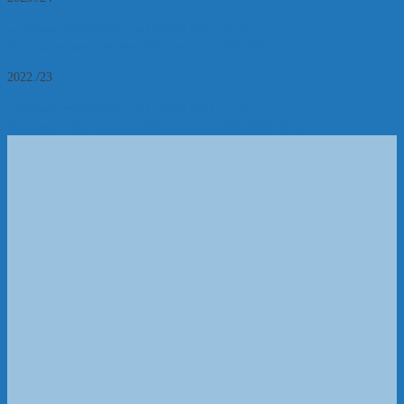
Izvještaj o anketiranju i uspješnosti 2023./24.
Rezultati jedinstvene sveučilišne ankete FTRR 2023./24.
2022./23
Izvještaj o anketiranju i uspješnosti 2022./23.
Rezultati jedinstvene sveučilišne ankete FTRR 2022./23.
Sveučilište J.J. Strossmayera u Osijeku