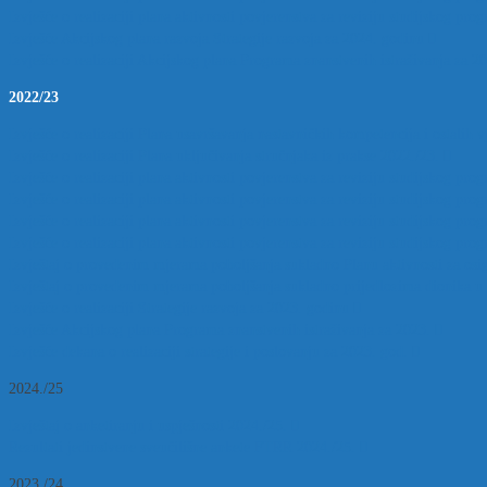
Izvješće o realizaciji plana aktivnosti povjerenstva za reviziju studijskog
Izvješće Akcijskog plana razvoja Strategije razvoja za 2024. godinu
Izvješće o realizaciji Akcijskog plana Programa znanstvenih istraživanja za 2
2022/23
Izvješće o realizaciji Plana usavršavanja nastavničkih kompetencija i ostalih v
Izvješće o realizaciji Plana uključivanja stručnjaka iz prakse 2022./23.
Izvješće o realizaciji plana aktivnosti povjerenstva za reviziju studijskog pr
Izvješće o realizaciji plana aktivnosti povjerenstva za reviziju studijskog pr
Izvješće o realizaciji plana aktivnosti povjerenstva za reviziju studijskog p
Izvješće o realizaciji plana aktivnosti povjerenstva za reviziju studijskog
Izvještaj o provedenim mjerama poboljšanja sukladno Planu aktivnosti za osig
Izvještaj o provedenim mjerama poboljšanja sukladno prijedlozima dionika u 
Izvješće o realizaciji Strategije razvoja za 2023. godinu
Izvješće Akcijskog plana Programa znanstvenih istraživanja za 2023.
Izvješće dekana o realizaciji strategije i poslovanju za 2023. god.
2024./25
Izvještaj o anketiranju i uspješnosti 2024./25.
Rezultati jedinstvene sveučilišne ankete FTRR 2024./25.
2023./24