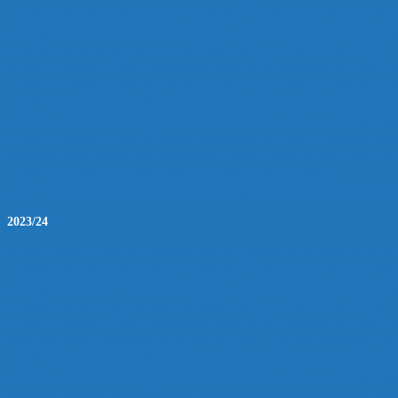
Izvještaj o ključnim pokazateljima uspješnosti za razdoblje od 2023. do 2025.
Izvještaj o provedenim mjerama poboljšanja sukladno Planu aktivnosti za osig
Izvještaj o provedenim mjerama poboljšanja sukladno prijedlozima dionika u 
Izvješće o realizaciji Plana usavršavanja nastavničkih kompetencija i ostalih v
Izvješće o realizaciji plana aktivnosti povjerenstva za reviziju studijskog pr
Izvješće o realizaciji plana aktivnosti povjerenstva za reviziju studijskog pr
Izvješće o realizaciji plana aktivnosti povjerenstva za reviziju studijskog p
Izvješće o realizaciji plana aktivnosti povjerenstva za reviziju studijskog p
Realizaciji Plana uključivanja stručnjaka iz prakse u nastavne aktivnosti u ak.
Izvješće o realizaciji Akcijskog plana Strategije razvoja za 2025.
Izvješće o realizaciji Akcijskog plana Strateškog programa znanstvenih istraž
2023/24
Izvješće dekana o provedbi strategije razvoja i poslovanja Fakulteta za ak. go
Izvještaj o ključnim pokazateljima uspješnosti za razdoblje od 2023. do 2024.
Izvještaj o provedenim mjerama poboljšanja sukladno Planu aktivnosti za osig
Izvještaj o provedenim mjerama poboljšanja sukladno prijedlozima dionika u 
Izvješće o realizaciji Plana usavršavanja nastavničkih kompetencija i ostalih v
Realizacija Plana uključivanja stručnjaka iz prakse u nastavne aktivnosti u ak
Izvješće o realizaciji plana aktivnosti povjerenstva za reviziju studijskog pr
Izvješće o realizaciji plana aktivnosti povjerenstva za reviziju studijskog pr
Izvješće o realizaciji plana aktivnosti povjerenstva za reviziju studijskog p