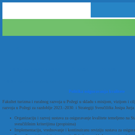
Dokumenti
Politika osiguravanja kvalitete
Strategije
Priručnik
Prav
Politika osiguravanja kvalitete
Politika osiguravanja kvalitete
Fakultet turizma i ruralnog razvoja u Požegi u skladu s misijom, vizijom i cil
razvoja u Požegi za razdoblje 2023.-2030. i Strategiji Sveučilišta Josipa Jurj
Organizaciju i razvoj sustava za osiguravanje kvalitete temeljeno na
sveučilišnim kriterijima (propisima)
Implementaciju, vrednovanje i kontinuiranu reviziju sustava za osigur