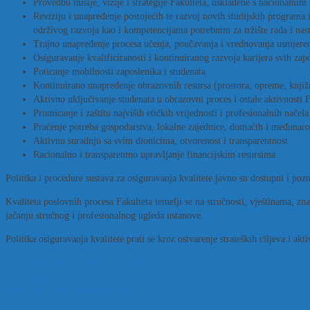
Provedbu misije, vizije i strategije Fakulteta, usklađene s nacionalnim
Reviziju i unapređenje postojećih te razvoj novih studijskih programa
održivog razvoja kao i kompetencijama potrebnim za tržište rada i na
Trajno unapređenje procesa učenja, poučavanja i vrednovanja usmjerenog
Osiguravanje kvalificiranosti i kontinuiranog razvoja karijera svih zap
Poticanje mobilnosti zaposlenika i studenata
Kontinuirano unapređenje obrazovnih resursa (prostora, opreme, knjižn
Aktivno uključivanje studenata u obrazovni proces i ostale aktivnosti F
Promicanje i zaštitu najviših etičkih vrijednosti i profesionalnih načela
Praćenje potreba gospodarstva, lokalne zajednice, domaćih i međunarodn
Aktivnu suradnju sa svim dionicima, otvorenost i transparentnost
Racionalno i transparentno upravljanje financijskim resursima
Politika i procedure sustava za osiguravanja kvalitete javno su dostupni i po
Kvaliteta poslovnih procesa Fakulteta temelji se na stručnosti, vještinama, zn
jačanju stručnog i profesionalnog ugleda ustanove.
Politika osiguravanja kvalitete prati se kroz ostvarenje strateških ciljeva i a
Strategija razvoja FTRR 2023-2030
Strateški program znanstvenih istraživanja FTRR-a
Priručnik za osiguravanje kvalitete
Pravilnik o ustroju i djelovanju sustava za osiguravanja kvalitete