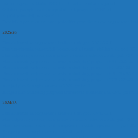
Interni izvještaji sukladno ESG 1.7. Upravljanje informacijama
Odluka o postupku vrednovanja studijskih programa FTRR-a
Ključni pokazatelji uspješnosti
Pravilnik o postupku unutarnje periodične prosudbe sustava osiguravanja kval
2025/26
Plan aktivnosti za osiguravanje kvalitete u ak. god. 2025./26.
Plan usavršavanja nastavničkih kompetencija i ostalih vještina u ak. god. 2025
Plan uključivanja stručnjaka iz prakse u nastavne aktivnosti u ak. god. 2025./
Plan aktivnosti povjerenstva za reviziju studijskog programa RAČ 2025-28.
Plan aktivnosti povjerenstva za reviziju studijskog programa EG 2025-28.
Plan aktivnosti povjerenstva za reviziju studijskog programa EPPI 2025-28.
Plan aktivnosti povjerenstva za reviziju studijskog programa TUR 2025-28.
Akcijski plan Strategije razvoja za 2026. godinu
Akcijski plan Strateškog programa znanstvenih istraživanja za 2026. godinu
2024/25
Plan aktivnosti za osiguravanje kvalitete u ak. god. 2024./25.
Plan uključivanja stručnjaka iz prakse u nastavne aktivnosti u ak. god. 2024./
Plan usavršavanja nastavničkih kompetencija i ostalih vještina u ak. god. 2024
Akcijski plan Strategije razvoja za 2025. godinu
Akcijski plan Programa znanstvenih istraživanja za 2025. godinu