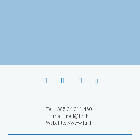
Agencija za mobilnost i
programe EU
Tel: +385 34 311 460
E-mail:
ured@ftrr.hr
Web: http://www.ftrr.hr