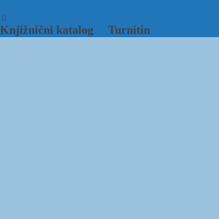
Knjižnični katalog
Turnitin
Sveučilište J.J. Strossmayera
Studentski centar u Osijeku
u Osijeku
Ministarstvo znanosti i
Agencija za znanost i visoko
obrazovanja
obrazovanje