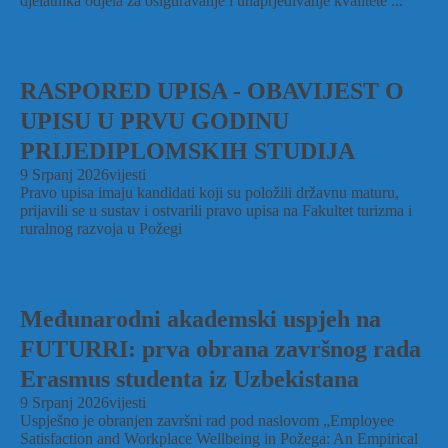
djelatnika odjela za osiguravanje i unaprjeđivanje kvalitete ...
RASPORED UPISA - OBAVIJEST O
UPISU U PRVU GODINU
PRIJEDIPLOMSKIH STUDIJA
9 Srpanj 2026
vijesti
Pravo upisa imaju kandidati koji su položili državnu maturu,
prijavili se u sustav i ostvarili pravo upisa na Fakultet turizma i
ruralnog razvoja u Požegi
Međunarodni akademski uspjeh na
FUTURRI: prva obrana završnog rada
Erasmus studenta iz Uzbekistana
9 Srpanj 2026
vijesti
Uspješno je obranjen završni rad pod naslovom „Employee
Satisfaction and Workplace Wellbeing in Požega: An Empirical