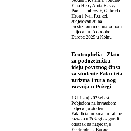
Studenti Katarina Vondrak,
Ema Herc, Anita Rašić,
Paola Jambrović, Gabriela
Hron i Ivan Rengel,
sudjelovali su na
prestižnom međunarodnom
natjecanju Ecotrophelia
Europe 2025 u Kölnu
Ecotrophelia - Zlato
za poduzetničku
ideju povrtnog čipsa
za studente Fakulteta
turizma i ruralnog
razvoja u Požegi
13 Lipanj 2025
vijesti
Pobjedom na hrvatskom
natjecanju studenti
Fakulteta turizma i ruralnog
razvoja u Požegi osigurali
odlazak na natjecanje
Ecotrophelia Europe