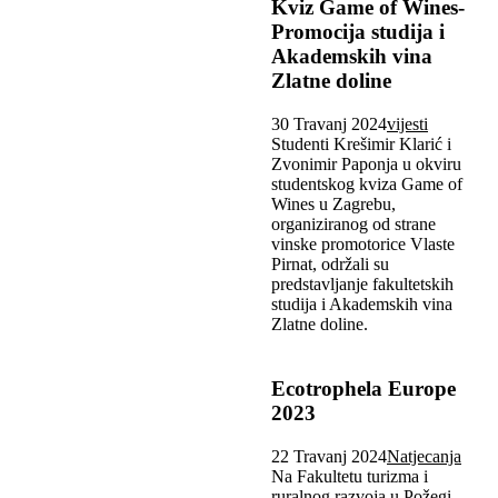
Kviz Game of Wines-
Promocija studija i
Akademskih vina
Zlatne doline
30 Travanj 2024
vijesti
Studenti Krešimir Klarić i
Zvonimir Paponja u okviru
studentskog kviza Game of
Wines u Zagrebu,
organiziranog od strane
vinske promotorice Vlaste
Pirnat, održali su
predstavljanje fakultetskih
studija i Akademskih vina
Zlatne doline.
Ecotrophela Europe
2023
22 Travanj 2024
Natjecanja
Na Fakultetu turizma i
ruralnog razvoja u Požegi