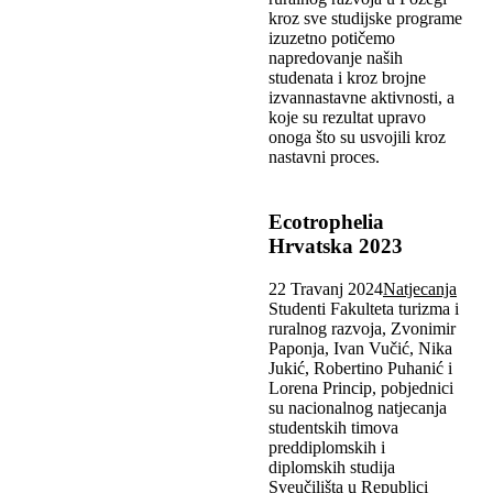
kroz sve studijske programe
izuzetno potičemo
napredovanje naših
studenata i kroz brojne
izvannastavne aktivnosti, a
koje su rezultat upravo
onoga što su usvojili kroz
nastavni proces.
Ecotrophelia
Hrvatska 2023
22 Travanj 2024
Natjecanja
Studenti Fakulteta turizma i
ruralnog razvoja, Zvonimir
Paponja, Ivan Vučić, Nika
Jukić, Robertino Puhanić i
Lorena Princip, pobjednici
su nacionalnog natjecanja
studentskih timova
preddiplomskih i
diplomskih studija
Sveučilišta u Republici