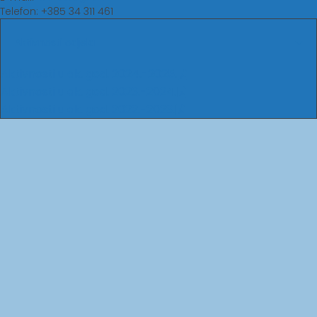
Telefon: +385 34 311 461
Aktivnosti odjela
Aktivnosti u ak. god. 2024.-2025.
Aktivnosti u ak. god. 2023.-2024.
Aktivnosti u ak. god. 2022.-2023.
Sveučilište J.J.
Studentski centar u
Strossmayera u
Osijeku
Osijeku