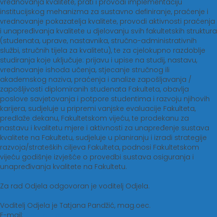
vrednovanja kvalitete, prati i provodi implementaciju
institucijskog mehanizma za sustavno definiranje, praćenje i
vrednovanje pokazatelja kvalitete, provodi aktivnosti praćenja
i unapređivanja kvalitete u djelovanju svih fakultetskih struktura
(studenata, uprave, nastavnika, stručno-administrativnih
službi, stručnih tijela za kvalitetu), te za cjelokupno razdoblje
studiranja koje uključuje: prijavu i upise na studij, nastavu,
vrednovanje ishoda učenja, stjecanje stručnog ili
akademskog naziva, praćenja i analize zapošljavanja /
zapošljivosti diplomiranih studenata Fakulteta, obavlja
poslove savjetovanja i potpore studentima i razvoju njihovih
karijera, sudjeluje u pripremi vanjske evaluacije Fakulteta,
predlaže dekanu, Fakultetskom vijeću, te prodekanu za
nastavu i kvalitetu mjere i aktivnosti za unapređenje sustava
kvalitete na Fakultetu, sudjeluje u planiranju i izradi strategije
razvoja/strateških ciljeva Fakulteta, podnosi Fakultetskom
vijeću godišnje izvješće o provedbi sustava osiguranja i
unapređivanja kvalitete na Fakultetu.
Za rad Odjela odgovoran je voditelj Odjela.
Voditelj Odjela je Tatjana Pandžić, mag.oec.
E-mail:
kvaliteta@ftrr.hr