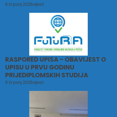
9 Srpanj 2026
vijesti
RASPORED UPISA - OBAVIJEST O
UPISU U PRVU GODINU
PRIJEDIPLOMSKIH STUDIJA
9 Srpanj 2026
vijesti