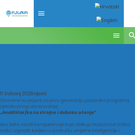
Besplatno obrazovanje za
analitičara/ku za strojno i
duboko učenje – prijave
otvorene!
11 Svibanj 2026
vijesti
Otvorene su prijave za prvu generaciju polaznika programa
cjeloživotnog obrazovanja:
„Analitičar/ka za strojno i duboko učenje“
Ako želite razviti kompetencije koje oblikuju budućnost tržišta
rada i izgraditi karijeru u području umjetne inteligencije i