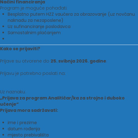
Načini financiranja
Program je moguće pohađati:
Besplatno putem HZZ vaučera za obrazovanje (uz novčanu
naknadu za nezaposlene)
Uz sufinanciranje poslodavca
Samostalnim plaćanjem
Kako se prijaviti?
Prijave su otvorene do
25. svibnja 2026. godine
.
Prijavu je potrebno poslati na:
cjelozivotno@ftrr.hr
Uz naznaku:
„Prijava za program Analitičar/ka za strojno i duboko
učenje“
Prijava mora sadržavati:
ime i prezime
datum rođenja
mjesto prebivališta