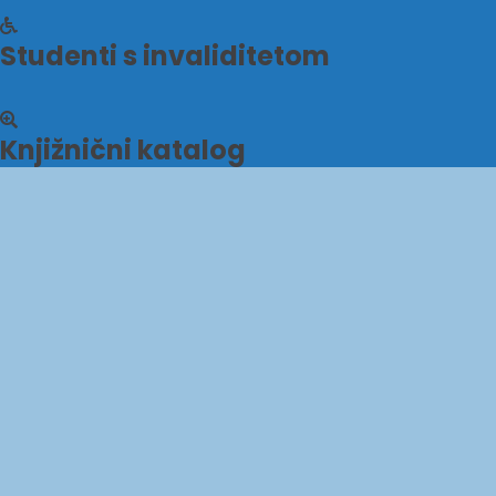
Studenti s invaliditetom
Knjižnični katalog
Sveučilište J.J.
Studentski centar u
Strossmayera u
Osijeku
Osijeku