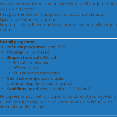
sa završenom najmanje srednjoškolskom kvalifikacijom razine
4.2 HKO-a ili višom.
Nezaposlene osobe imaju pravo na novčanu naknadu
tijekom pohađanja programa.
Program se izvodi u suradnji s Centrom umjetne inteligencije u
Lipiku.
Detalji programa
Početak programa:
lipanj 2026.
Trajanje:
6 – 9 mjeseci
Ukupan fond sati:
630 sati
160 sati predavanja
260 sati vježbi
210 sati samostalnog rada
Način izvođenja:
uživo u Lipiku
(petak poslijepodne i subota ujutro)
Kvalifikacija:
mikrokvalifikacija – 21 ECTS bod
Po uspješnom završetku programa polaznici stječu potvrda o
usavršavanju za stjecanje mikrokvalifikacije „Analitičar/ka za
strojno i duboko učenje“.