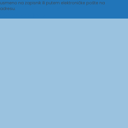
usmeno na zapisnik ili putem elektroničke pošte na
adresu:
prijavanepravilnosti@ftrr.hr
Obrazac za prijavu
Sveučilište J.J.
Studentski centar u
Strossmayera u
Osijeku
Osijeku
Ministarstvo znanosti i
Agencija za znanost i
obrazovanja
visoko obrazovanje