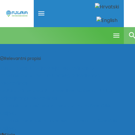
Prijava nepravilnosti
Relevantni propisi
Zakon o zaštiti prijavitelja nepravilnosti
Pravilnik o sustavu unutarnjeg prijavljivanja
nepravilnosti
Odluka o imenovanju povjerljive osobe za unutarnje
prijavljivanje nepravilnosti
Pravilnik o sprječavanju nepotizma na Sveučilištu u
Osijeku
Pravilnik o sukobima interesa i obveza na Sveučilištu u
Osijeku