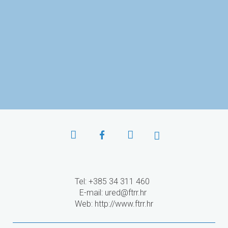
Agencija za mobilnost
i programe EU
Tel: +385 34 311 460
E-mail:
ured@ftrr.hr
Web: http://www.ftrr.hr