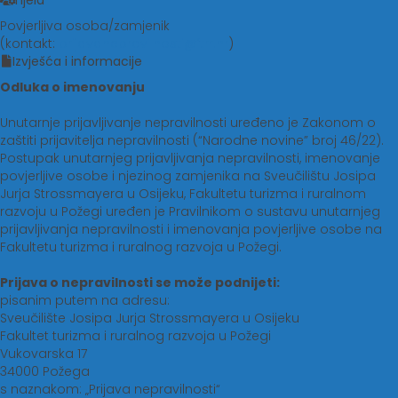
Tijela
Povjerljiva osoba/zamjenik
(kontakt:
prijavanepravilnosti@ftrr.hr
)
Izvješća i informacije
Odluka o imenovanju
Unutarnje prijavljivanje nepravilnosti uređeno je Zakonom o
zaštiti prijavitelja nepravilnosti (“Narodne novine” broj 46/22).
Postupak unutarnjeg prijavljivanja nepravilnosti, imenovanje
povjerljive osobe i njezinog zamjenika na Sveučilištu Josipa
Jurja Strossmayera u Osijeku, Fakultetu turizma i ruralnom
razvoju u Požegi uređen je Pravilnikom o sustavu unutarnjeg
prijavljivanja nepravilnosti i imenovanja povjerljive osobe na
Fakultetu turizma i ruralnog razvoja u Požegi.
Prijava o nepravilnosti se može podnijeti:
pisanim putem na adresu:
Sveučilište Josipa Jurja Strossmayera u Osijeku
Fakultet turizma i ruralnog razvoja u Požegi
Vukovarska 17
34000 Požega
s naznakom: „Prijava nepravilnosti“