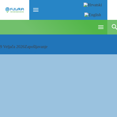
Obavijest kandidatima
9 Veljača 2026
Zapošljavanje
Obavijest kandidatima
Sveučilište J.J. Strossmayera
Studentski centar u Osijeku
u Osijeku