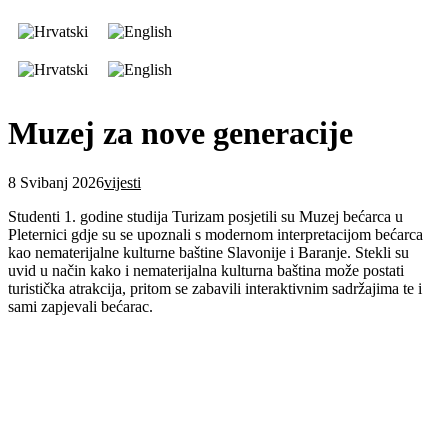
Muzej za nove generacije
8 Svibanj 2026
vijesti
Studenti 1. godine studija Turizam posjetili su Muzej bećarca u
Pleternici gdje su se upoznali s modernom interpretacijom bećarca
kao nematerijalne kulturne baštine Slavonije i Baranje. Stekli su
uvid u način kako i nematerijalna kulturna baština može postati
turistička atrakcija, pritom se zabavili interaktivnim sadržajima te i
sami zapjevali bećarac.