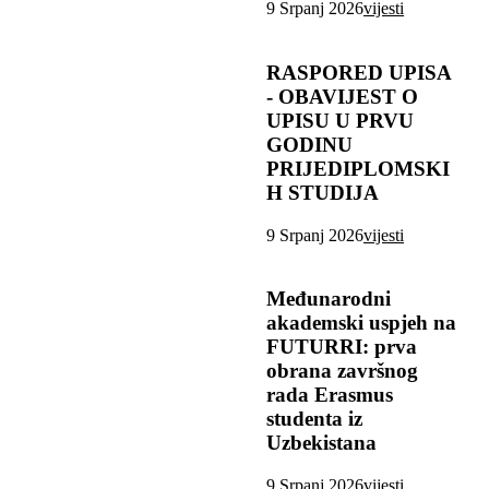
9 Srpanj 2026
vijesti
RASPORED UPISA
- OBAVIJEST O
UPISU U PRVU
GODINU
PRIJEDIPLOMSKI
H STUDIJA
9 Srpanj 2026
vijesti
Međunarodni
akademski uspjeh na
FUTURRI: prva
obrana završnog
rada Erasmus
studenta iz
Uzbekistana
9 Srpanj 2026
vijesti