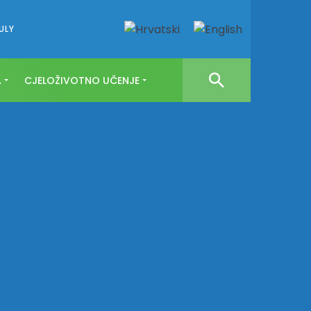
ULY
A
CJELOŽIVOTNO UČENJE