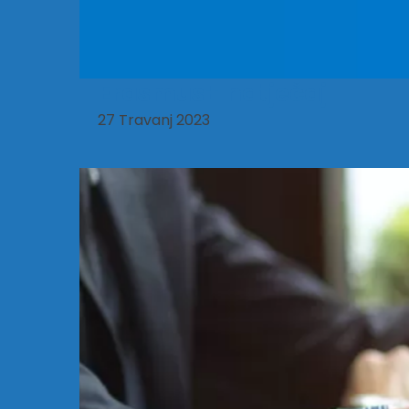
Erasmus+ natječaj
27 Travanj 2023