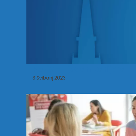
Poziv – Tjedan karijera
3 Svibanj 2023