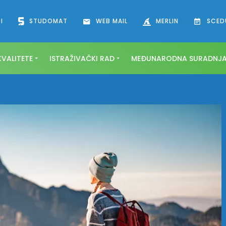
I
STUDOMAT
WEB MAIL
MERLIN
SCED
VALITETE
ISTRAŽIVAČKI RAD
MEĐUNARODNA SURADNJ