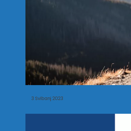
Planinarska tura: područ
3 Svibanj 2023