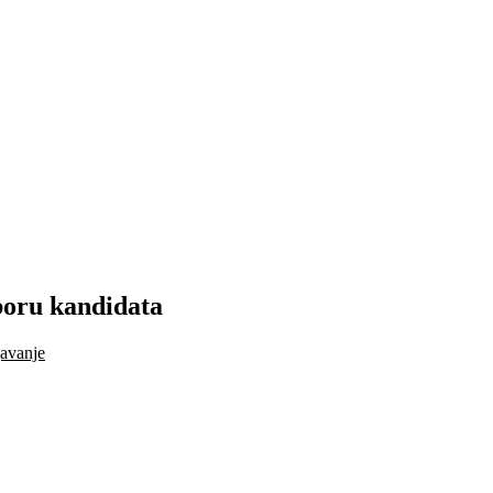
boru kandidata
javanje