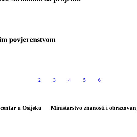
nim povjerenstvom
2
3
4
5
6
 centar u Osijeku
Ministarstvo znanosti i obrazovan