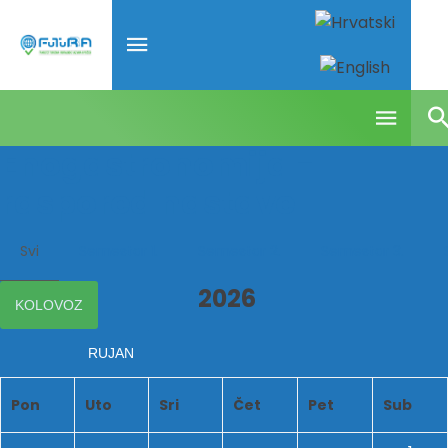
Enogastronomija -
raspored nastave
Svi
Semestar 1.
Semestar 2.
Semestar 3.
2026
KOLOVOZ
RUJAN
Pon
Uto
Sri
Čet
Pet
Sub